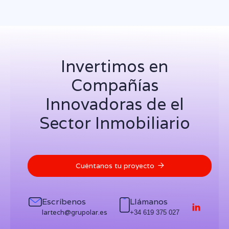
inteligencia artificial recibe inyección de
capital para expansión global
Invertimos en
Siguiente

Compañías
Innovadoras de el
Sector Inmobiliario
Cuéntanos tu proyecto

Escríbenos
Llámanos

lartech@grupolar.es
+34 619 375 027