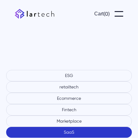
0
Cart(
)
portfolio
SaaS
ESG
retailtech
Ecommerce
Fintech
Marketplace
SaaS